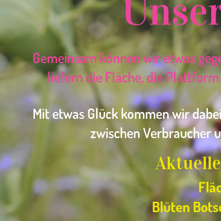
Unser
Gemeinsam können wir etwas gegen
liefern die Fläche, die Plattfor
Mit etwas Glück kommen wir dabei
zwischen Verbraucher u
Aktuelle
Flä
Blüten Bots