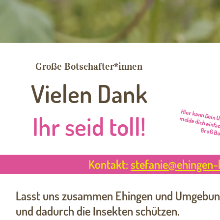
Große Botschafter*innen
Vielen Dank
Hier kann Dein 
melde dich einfa
Ihr seid toll!
Groß Bo
Kontakt:
stefanie@ehingen-
Lasst uns zusammen Ehingen und Umgebun
und dadurch die Insekten schützen.