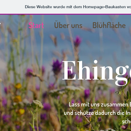
Diese Website wurde mit dem Homepage-Baukasten v
Start
Über uns
Blühfläche
Ehing
Lass mit uns zusammen 
und schütze dadurch die Ins
sch